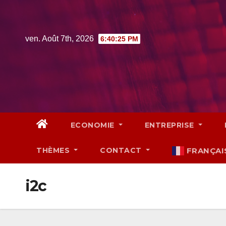
Skip
to
content
ven. Août 7th, 2026
6:40:27 PM
ECONOMIE
ENTREPRISE
THÈMES
CONTACT
FRANÇAI
i2c