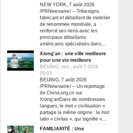
NEW YORK, 7 août 2026
/PRNewswire/ -- Tribesigns,
fabricant et détaillant de mobilier
de renommée mondiale, a
renforcé ses liens avec les
principaux détaillants
américains spécialisés dans…
Xiong'an : une ville meilleure
pour une vie meilleure
BEIJING, ven., août 7 2026
09:03
BEIJING, 7 août 2026
/PRNewswire/ -- Un reportage
de China.org.cn sur
Xiong'anDans de nombreuses
langues, le mot « civilisation »
partage la même origine : le mot
latin « civitas », qui signifie «…
FAMILIARITÉ : Une