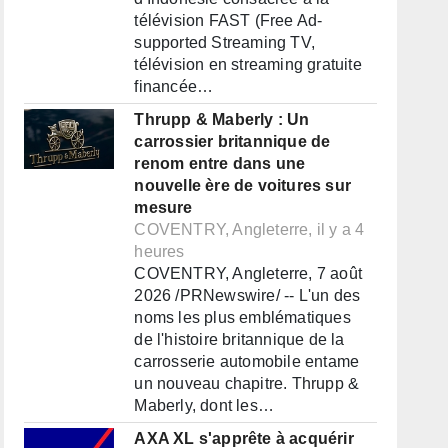
télévision FAST (Free Ad-
supported Streaming TV,
télévision en streaming gratuite
financée…
Thrupp & Maberly : Un
carrossier britannique de
renom entre dans une
nouvelle ère de voitures sur
mesure
COVENTRY, Angleterre, il y a 4
heures
COVENTRY, Angleterre, 7 août
2026 /PRNewswire/ -- L'un des
noms les plus emblématiques
de l'histoire britannique de la
carrosserie automobile entame
un nouveau chapitre. Thrupp &
Maberly, dont les…
AXA XL s'apprête à acquérir