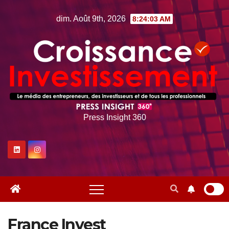
Skip
dim. Août 9th, 2026
8:24:04 AM
to
content
Press Insight 360
France Invest