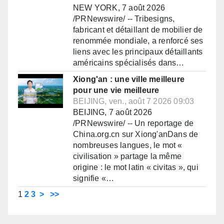
NEW YORK, 7 août 2026
/PRNewswire/ -- Tribesigns,
fabricant et détaillant de mobilier de
renommée mondiale, a renforcé ses
liens avec les principaux détaillants
américains spécialisés dans…
Xiong'an : une ville meilleure
pour une vie meilleure
BEIJING, ven., août 7 2026 09:03
BEIJING, 7 août 2026
/PRNewswire/ -- Un reportage de
China.org.cn sur Xiong'anDans de
nombreuses langues, le mot «
civilisation » partage la même
origine : le mot latin « civitas », qui
signifie «…
1
2
3
>
>>