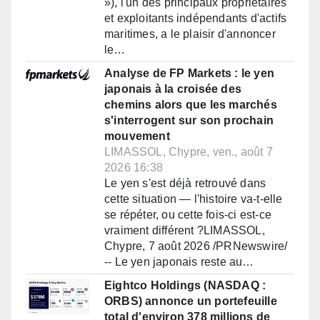
»), l'un des principaux propriétaires
et exploitants indépendants d'actifs
maritimes, a le plaisir d'annoncer
le…
Analyse de FP Markets : le yen
japonais à la croisée des
chemins alors que les marchés
s'interrogent sur son prochain
mouvement
LIMASSOL, Chypre, ven., août 7
2026 16:38
Le yen s'est déjà retrouvé dans
cette situation — l'histoire va-t-elle
se répéter, ou cette fois-ci est-ce
vraiment différent ?LIMASSOL,
Chypre, 7 août 2026 /PRNewswire/
-- Le yen japonais reste au…
Eightco Holdings (NASDAQ :
ORBS) annonce un portefeuille
total d'environ 378 millions de