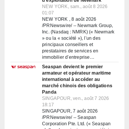
d'exploitation de Newmark
NEW YORK, sam., août 8 2026
01:07
NEW YORK , 8 août 2026
/PRNewswire/ -- Newmark Group,
Inc. (Nasdaq : NMRK) (« Newmark
» ou la « société »), l'un des
principaux conseillers et
prestataires de services en
immobilier d'entreprise…
Seaspan devient le premier
armateur et opérateur maritime
international à accéder au
marché chinois des obligations
Panda
SINGAPOUR, ven., août 7 2026
18:17
SINGAPOUR, 7 août 2026
/PRNewswire/ -- Seaspan
Corporation Pte. Ltd. (« Seaspan