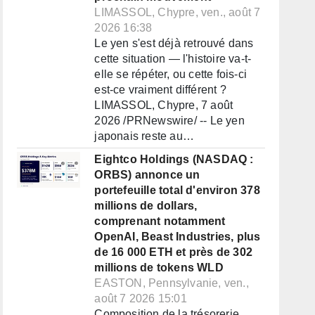
LIMASSOL, Chypre, ven., août 7
2026 16:38
Le yen s'est déjà retrouvé dans
cette situation — l'histoire va-t-
elle se répéter, ou cette fois-ci
est-ce vraiment différent ?
LIMASSOL, Chypre, 7 août
2026 /PRNewswire/ -- Le yen
japonais reste au…
Eightco Holdings (NASDAQ :
ORBS) annonce un
portefeuille total d'environ 378
millions de dollars,
comprenant notamment
OpenAI, Beast Industries, plus
de 16 000 ETH et près de 302
millions de tokens WLD
EASTON, Pennsylvanie, ven.,
août 7 2026 15:01
Composition de la trésorerie