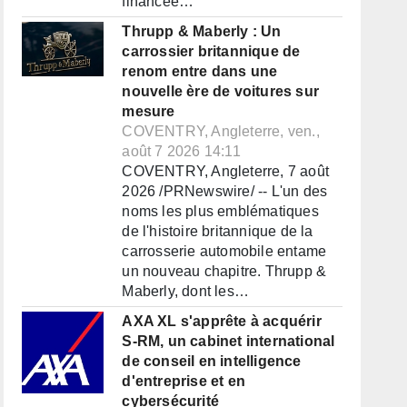
financée…
Thrupp & Maberly : Un
carrossier britannique de
renom entre dans une
nouvelle ère de voitures sur
mesure
COVENTRY, Angleterre, ven.,
août 7 2026 14:11
COVENTRY, Angleterre, 7 août
2026 /PRNewswire/ -- L'un des
noms les plus emblématiques
de l'histoire britannique de la
carrosserie automobile entame
un nouveau chapitre. Thrupp &
Maberly, dont les…
AXA XL s'apprête à acquérir
S-RM, un cabinet international
de conseil en intelligence
d'entreprise et en
cybersécurité