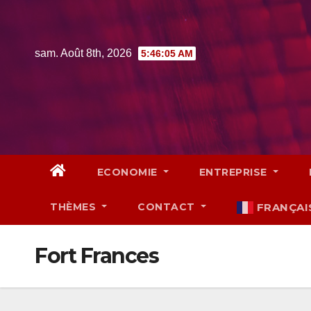
Skip
to
content
sam. Août 8th, 2026
5:46:06 AM
ECONOMIE
ENTREPRISE
THÈMES
CONTACT
FRANÇAI
Fort Frances