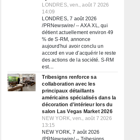
LONDRES, ven., août 7 2026
14:09
LONDRES, 7 août 2026
/PRNewswire/ -- AXA XL, qui
détient actuellement environ 49
% de S-RM, annonce
aujourd'hui avoir conclu un
accord en vue d'acquérir le reste
des actions de la société. S-RM
est…
Tribesigns renforce sa
collaboration avec les
principaux détaillants
américains spécialisés dans la
décoration d'intérieur lors du
salon Las Vegas Market 2026
NEW YORK, ven., août 7 2026
13:15
NEW YORK, 7 août 2026
/PRNewswire/ -- Tribesigns,