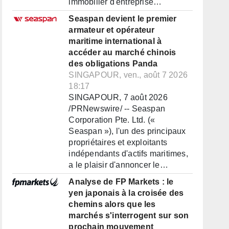
immobilier d'entreprise…
Seaspan devient le premier
armateur et opérateur
maritime international à
accéder au marché chinois
des obligations Panda
SINGAPOUR, ven., août 7 2026
18:17
SINGAPOUR, 7 août 2026
/PRNewswire/ -- Seaspan
Corporation Pte. Ltd. («
Seaspan »), l'un des principaux
propriétaires et exploitants
indépendants d'actifs maritimes,
a le plaisir d'annoncer le…
Analyse de FP Markets : le
yen japonais à la croisée des
chemins alors que les
marchés s'interrogent sur son
prochain mouvement