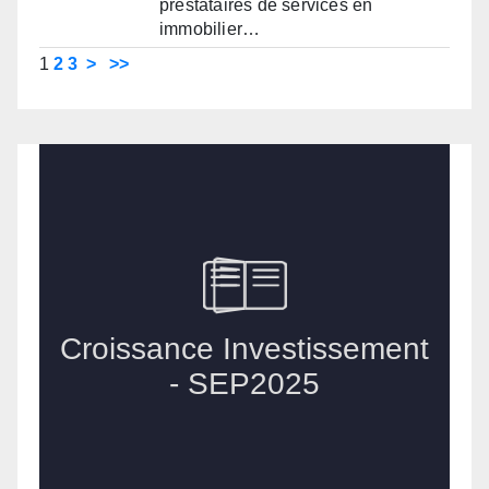
prestataires de services en
immobilier…
1
2
3
>
>>