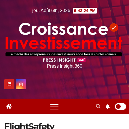
Skip
jeu. Août 6th, 2026
9:43:25 PM
to
content
Press Insight 360
FlightSafety