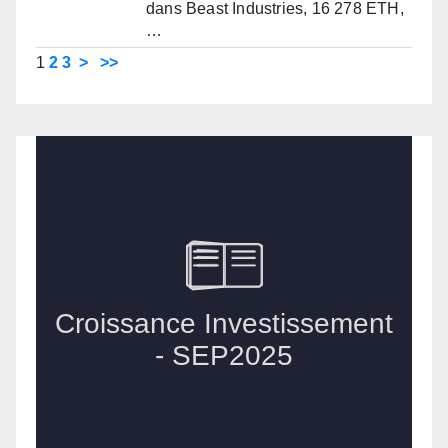
dans Beast Industries, 16 278 ETH,
…
1
2
3
>
>>