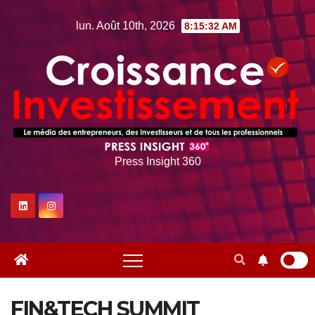
Skip
lun. Août 10th, 2026
8:15:33 AM
to
content
Press Insight 360
FIN&TECH SUMMIT