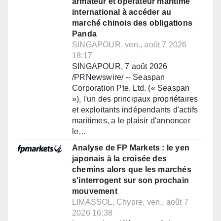
armateur et opérateur maritime
international à accéder au
marché chinois des obligations
Panda
SINGAPOUR, ven., août 7 2026
18:17
SINGAPOUR, 7 août 2026
/PRNewswire/ -- Seaspan
Corporation Pte. Ltd. (« Seaspan
»), l'un des principaux propriétaires
et exploitants indépendants d'actifs
maritimes, a le plaisir d'annoncer
le…
Analyse de FP Markets : le yen
japonais à la croisée des
chemins alors que les marchés
s'interrogent sur son prochain
mouvement
LIMASSOL, Chypre, ven., août 7
2026 16:38