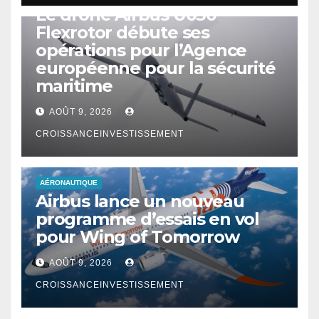
Le drone Airbus U030
Flexrotor débute ses
opérations pour l’Agence
européenne pour la sécurité
maritime
AOÛT 9, 2026
CROISSANCEINVESTISSEMENT
AÉRONAUTIQUE
Airbus lance un nouveau
programme d’essais en vol
pour Wing of Tomorrow
AOÛT 9, 2026
CROISSANCEINVESTISSEMENT