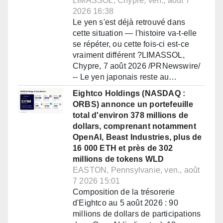
LIMASSOL, Chypre, ven., août 7
2026 16:38
Le yen s'est déjà retrouvé dans
cette situation — l'histoire va-t-elle
se répéter, ou cette fois-ci est-ce
vraiment différent ?LIMASSOL,
Chypre, 7 août 2026 /PRNewswire/
-- Le yen japonais reste au…
Eightco Holdings (NASDAQ :
ORBS) annonce un portefeuille
total d'environ 378 millions de
dollars, comprenant notamment
OpenAI, Beast Industries, plus de
16 000 ETH et près de 302
millions de tokens WLD
EASTON, Pennsylvanie, ven., août
7 2026 15:01
Composition de la trésorerie
d'Eightco au 5 août 2026 : 90
millions de dollars de participations