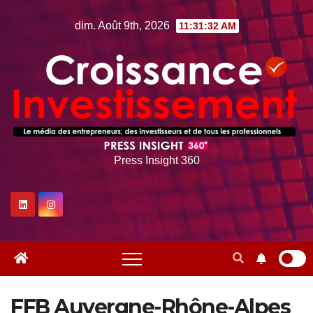
Skip
dim. Août 9th, 2026
11:31:32 AM
to
content
Press Insight 360
FFB Auvergne-Rhône-Alpes