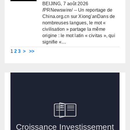
BEIJING, 7 août 2026
/PRNewswire/ -- Un reportage de
China.org.cn sur Xiong'anDans de
nombreuses langues, le mot «
civilisation » partage la même
origine : le mot latin « civitas », qui
signifie «…
1
2
3
>
>>