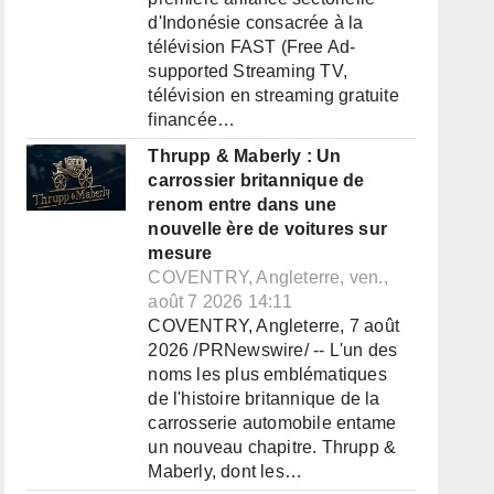
d'Indonésie consacrée à la
télévision FAST (Free Ad-
supported Streaming TV,
télévision en streaming gratuite
financée…
Thrupp & Maberly : Un
carrossier britannique de
renom entre dans une
nouvelle ère de voitures sur
mesure
COVENTRY, Angleterre, ven.,
août 7 2026 14:11
COVENTRY, Angleterre, 7 août
2026 /PRNewswire/ -- L'un des
noms les plus emblématiques
de l'histoire britannique de la
carrosserie automobile entame
un nouveau chapitre. Thrupp &
Maberly, dont les…