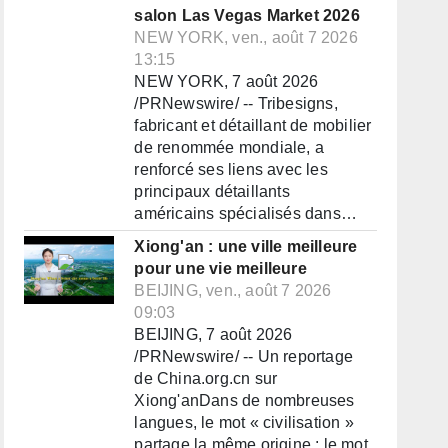
salon Las Vegas Market 2026
NEW YORK, ven., août 7 2026
13:15
NEW YORK, 7 août 2026
/PRNewswire/ -- Tribesigns,
fabricant et détaillant de mobilier
de renommée mondiale, a
renforcé ses liens avec les
principaux détaillants
américains spécialisés dans…
Xiong'an : une ville meilleure
pour une vie meilleure
BEIJING, ven., août 7 2026
09:03
BEIJING, 7 août 2026
/PRNewswire/ -- Un reportage
de China.org.cn sur
Xiong'anDans de nombreuses
langues, le mot « civilisation »
partage la même origine : le mot