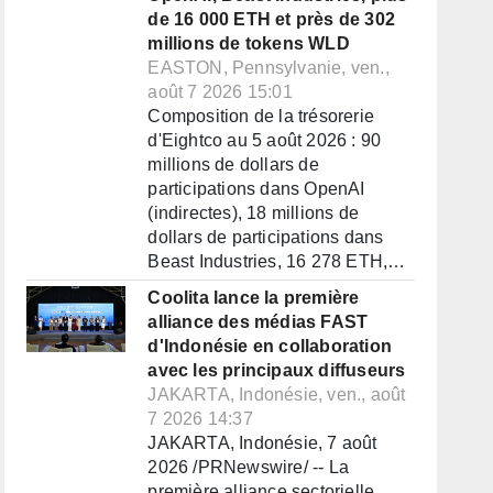
de 16 000 ETH et près de 302
millions de tokens WLD
EASTON, Pennsylvanie, ven.,
août 7 2026 15:01
Composition de la trésorerie
d'Eightco au 5 août 2026 : 90
millions de dollars de
participations dans OpenAI
(indirectes), 18 millions de
dollars de participations dans
Beast Industries, 16 278 ETH,…
Coolita lance la première
alliance des médias FAST
d'Indonésie en collaboration
avec les principaux diffuseurs
JAKARTA, Indonésie, ven., août
7 2026 14:37
JAKARTA, Indonésie, 7 août
2026 /PRNewswire/ -- La
première alliance sectorielle