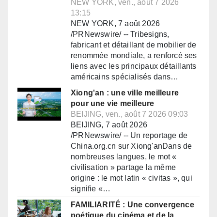
NEW YORK, ven., août 7 2026
13:15
NEW YORK, 7 août 2026
/PRNewswire/ -- Tribesigns,
fabricant et détaillant de mobilier de
renommée mondiale, a renforcé ses
liens avec les principaux détaillants
américains spécialisés dans…
Xiong'an : une ville meilleure
pour une vie meilleure
BEIJING, ven., août 7 2026 09:03
BEIJING, 7 août 2026
/PRNewswire/ -- Un reportage de
China.org.cn sur Xiong'anDans de
nombreuses langues, le mot «
civilisation » partage la même
origine : le mot latin « civitas », qui
signifie «…
FAMILIARITÉ : Une convergence
poétique du cinéma et de la