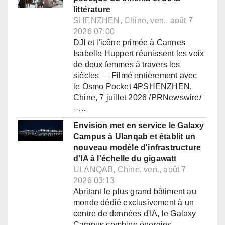
littérature
SHENZHEN, Chine, ven., août 7
2026 07:00
DJI et l'icône primée à Cannes
Isabelle Huppert réunissent les voix
de deux femmes à travers les
siècles — Filmé entièrement avec
le Osmo Pocket 4PSHENZHEN,
Chine, 7 juillet 2026 /PRNewswire/
--…
Envision met en service le Galaxy
Campus à Ulanqab et établit un
nouveau modèle d'infrastructure
d'IA à l'échelle du gigawatt
ULANQAB, Chine, ven., août 7
2026 03:13
Abritant le plus grand bâtiment au
monde dédié exclusivement à un
centre de données d'IA, le Galaxy
Campus combine énergies