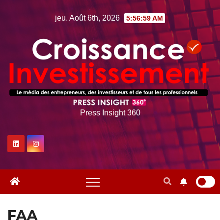
Skip
jeu. Août 6th, 2026
5:57:00 AM
to
content
Press Insight 360
FAA