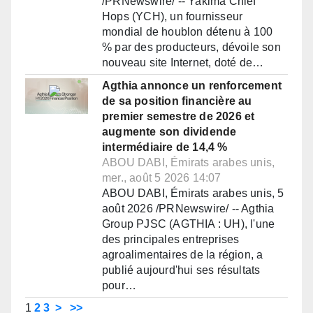
/PRNewswire/ -- Yakima Chief
Hops (YCH), un fournisseur
mondial de houblon détenu à 100
% par des producteurs, dévoile son
nouveau site Internet, doté de…
Agthia annonce un renforcement
de sa position financière au
premier semestre de 2026 et
augmente son dividende
intermédiaire de 14,4 %
ABOU DABI, Émirats arabes unis,
mer., août 5 2026 14:07
ABOU DABI, Émirats arabes unis, 5
août 2026 /PRNewswire/ -- Agthia
Group PJSC (AGTHIA : UH), l'une
des principales entreprises
agroalimentaires de la région, a
publié aujourd'hui ses résultats
pour…
1
2
3
>
>>