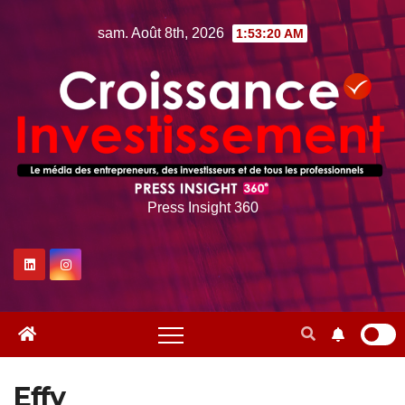
Skip
sam. Août 8th, 2026
1:53:21 AM
to
content
Press Insight 360
Effy