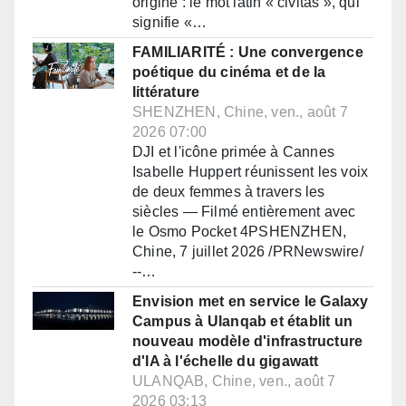
origine : le mot latin « civitas », qui
signifie «…
FAMILIARITÉ : Une convergence
poétique du cinéma et de la
littérature
SHENZHEN, Chine, ven., août 7
2026 07:00
DJI et l'icône primée à Cannes
Isabelle Huppert réunissent les voix
de deux femmes à travers les
siècles — Filmé entièrement avec
le Osmo Pocket 4PSHENZHEN,
Chine, 7 juillet 2026 /PRNewswire/
--…
Envision met en service le Galaxy
Campus à Ulanqab et établit un
nouveau modèle d'infrastructure
d'IA à l'échelle du gigawatt
ULANQAB, Chine, ven., août 7
2026 03:13