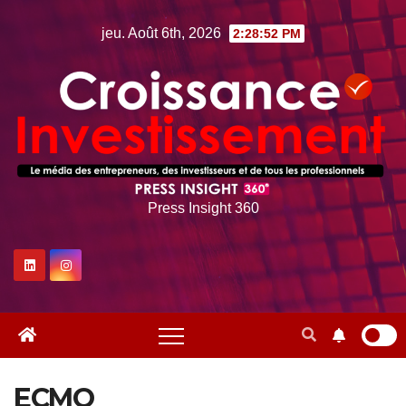
Skip
jeu. Août 6th, 2026
2:28:53 PM
to
content
Press Insight 360
ECMO