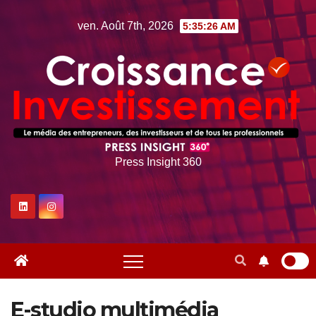
Skip
ven. Août 7th, 2026
5:35:27 AM
to
content
Press Insight 360
E-studio multimédia