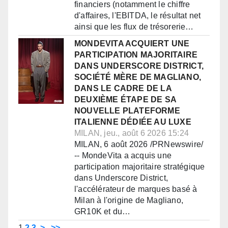
financiers (notamment le chiffre
d'affaires, l'EBITDA, le résultat net
ainsi que les flux de trésorerie…
MONDEVITA ACQUIERT UNE
PARTICIPATION MAJORITAIRE
DANS UNDERSCORE DISTRICT,
SOCIÉTÉ MÈRE DE MAGLIANO,
DANS LE CADRE DE LA
DEUXIÈME ÉTAPE DE SA
NOUVELLE PLATEFORME
ITALIENNE DÉDIÉE AU LUXE
MILAN, jeu., août 6 2026 15:24
MILAN, 6 août 2026 /PRNewswire/
-- MondeVita a acquis une
participation majoritaire stratégique
dans Underscore District,
l'accélérateur de marques basé à
Milan à l'origine de Magliano,
GR10K et du…
1
2
3
>
>>