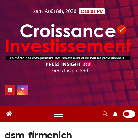
Skip
sam. Août 8th, 2026
1:10:01 PM
to
content
Press Insight 360
dsm–firmenich