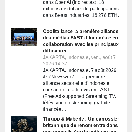
dans OpenAI (indirectes), 18
millions de dollars de participations
dans Beast Industries, 16 278 ETH,
…
Coolita lance la première alliance
des médias FAST d'Indonésie en
collaboration avec les principaux
diffuseurs
JAKARTA, Indonésie, ven., août 7
2026 14:37
JAKARTA, Indonésie, 7 août 2026
/PRNewswire/ -- La première
alliance sectorielle d'Indonésie
consacrée à la télévision FAST
(Free Ad-supported Streaming TV,
télévision en streaming gratuite
financée…
Thrupp & Maberly : Un carrossier
britannique de renom entre dans
une nouvelle ère de voitures sur