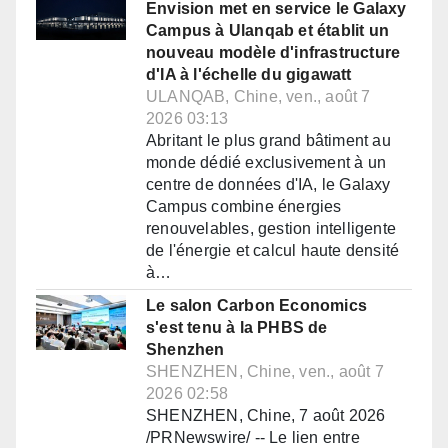
Envision met en service le Galaxy
Campus à Ulanqab et établit un
nouveau modèle d'infrastructure
d'IA à l'échelle du gigawatt
ULANQAB, Chine, ven., août 7
2026 03:13
Abritant le plus grand bâtiment au
monde dédié exclusivement à un
centre de données d'IA, le Galaxy
Campus combine énergies
renouvelables, gestion intelligente
de l'énergie et calcul haute densité
à…
Le salon Carbon Economics
s'est tenu à la PHBS de
Shenzhen
SHENZHEN, Chine, ven., août 7
2026 02:58
SHENZHEN, Chine, 7 août 2026
/PRNewswire/ -- Le lien entre