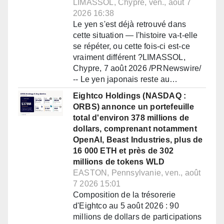
LIMASSOL, Chypre, ven., août 7
2026 16:38
Le yen s'est déjà retrouvé dans
cette situation — l'histoire va-t-elle
se répéter, ou cette fois-ci est-ce
vraiment différent ?LIMASSOL,
Chypre, 7 août 2026 /PRNewswire/
-- Le yen japonais reste au…
Eightco Holdings (NASDAQ :
ORBS) annonce un portefeuille
total d'environ 378 millions de
dollars, comprenant notamment
OpenAI, Beast Industries, plus de
16 000 ETH et près de 302
millions de tokens WLD
EASTON, Pennsylvanie, ven., août
7 2026 15:01
Composition de la trésorerie
d'Eightco au 5 août 2026 : 90
millions de dollars de participations