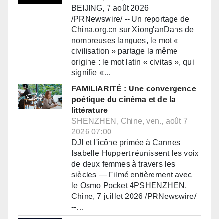
BEIJING, 7 août 2026
/PRNewswire/ -- Un reportage de
China.org.cn sur Xiong'anDans de
nombreuses langues, le mot «
civilisation » partage la même
origine : le mot latin « civitas », qui
signifie «…
FAMILIARITÉ : Une convergence
poétique du cinéma et de la
littérature
SHENZHEN, Chine, ven., août 7
2026 07:00
DJI et l'icône primée à Cannes
Isabelle Huppert réunissent les voix
de deux femmes à travers les
siècles — Filmé entièrement avec
le Osmo Pocket 4PSHENZHEN,
Chine, 7 juillet 2026 /PRNewswire/
--…