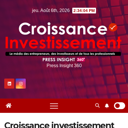
Skip
jeu. Août 6th, 2026
2:34:05 PM
to
content
Press Insight 360
Croissance investissement