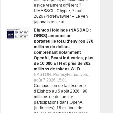
est-ce vraiment différent ?
LIMASSOL, Chypre, 7 août
2026 /PRNewswire/ -- Le yen
japonais reste au…
Eightco Holdings (NASDAQ :
ORBS) annonce un
portefeuille total d'environ 378
millions de dollars,
comprenant notamment
OpenAI, Beast Industries, plus
de 16 000 ETH et près de 302
millions de tokens WLD
EASTON, Pennsylvanie, ven.,
août 7 2026 15:01
Composition de la trésorerie
d'Eightco au 5 août 2026 : 90
millions de dollars de
participations dans OpenAI
(indirectes), 18 millions de