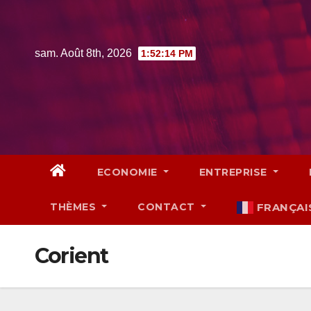
Skip
to
content
sam. Août 8th, 2026
1:52:15 PM
ECONOMIE
ENTREPRISE
THÈMES
CONTACT
FRANÇAI
Corient