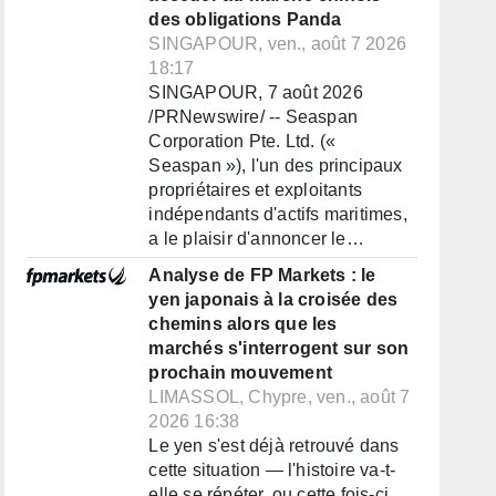
des obligations Panda
SINGAPOUR, ven., août 7 2026
18:17
SINGAPOUR, 7 août 2026
/PRNewswire/ -- Seaspan
Corporation Pte. Ltd. («
Seaspan »), l'un des principaux
propriétaires et exploitants
indépendants d'actifs maritimes,
a le plaisir d'annoncer le…
Analyse de FP Markets : le
yen japonais à la croisée des
chemins alors que les
marchés s'interrogent sur son
prochain mouvement
LIMASSOL, Chypre, ven., août 7
2026 16:38
Le yen s'est déjà retrouvé dans
cette situation — l'histoire va-t-
elle se répéter, ou cette fois-ci