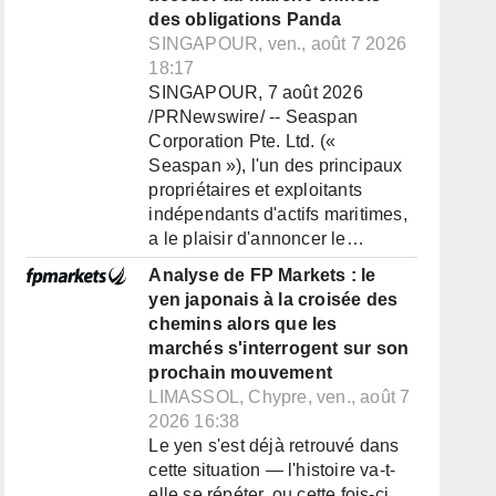
des obligations Panda
SINGAPOUR, ven., août 7 2026
18:17
SINGAPOUR, 7 août 2026
/PRNewswire/ -- Seaspan
Corporation Pte. Ltd. («
Seaspan »), l'un des principaux
propriétaires et exploitants
indépendants d'actifs maritimes,
a le plaisir d'annoncer le…
Analyse de FP Markets : le
yen japonais à la croisée des
chemins alors que les
marchés s'interrogent sur son
prochain mouvement
LIMASSOL, Chypre, ven., août 7
2026 16:38
Le yen s'est déjà retrouvé dans
cette situation — l'histoire va-t-
elle se répéter, ou cette fois-ci