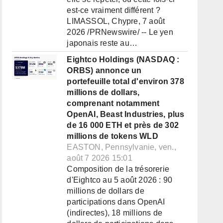
est-ce vraiment différent ?
LIMASSOL, Chypre, 7 août
2026 /PRNewswire/ -- Le yen
japonais reste au…
Eightco Holdings (NASDAQ :
ORBS) annonce un
portefeuille total d'environ 378
millions de dollars,
comprenant notamment
OpenAI, Beast Industries, plus
de 16 000 ETH et près de 302
millions de tokens WLD
EASTON, Pennsylvanie, ven.,
août 7 2026 15:01
Composition de la trésorerie
d'Eightco au 5 août 2026 : 90
millions de dollars de
participations dans OpenAI
(indirectes), 18 millions de