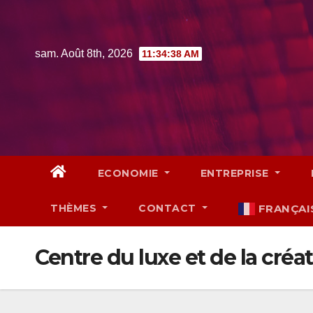
Skip
to
content
sam. Août 8th, 2026
11:34:39 AM
ECONOMIE
ENTREPRISE
THÈMES
CONTACT
FRANÇAI
Centre du luxe et de la créa