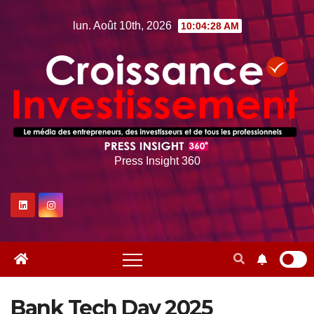
Skip
lun. Août 10th, 2026
10:04:29 AM
to
content
Press Insight 360
Bank Tech Day 2025