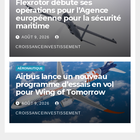
Flexrotor débute ses
opérations pour l’Agence
européenne pour la sécurité
maritime
AOÛT 9, 2026
CROISSANCEINVESTISSEMENT
AÉRONAUTIQUE
Airbus lance un nouveau
programme d’essais en vol
pour Wing of Tomorrow
AOÛT 9, 2026
CROISSANCEINVESTISSEMENT