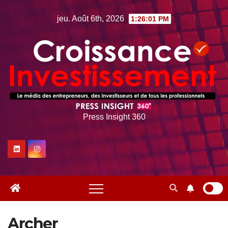
Skip
jeu. Août 6th, 2026
1:26:02 PM
to
content
Press Insight 360
Archer