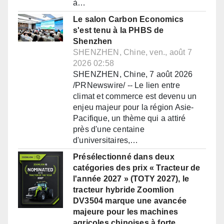
à…
Le salon Carbon Economics
s'est tenu à la PHBS de
Shenzhen
SHENZHEN, Chine, ven., août 7
2026 02:58
SHENZHEN, Chine, 7 août 2026
/PRNewswire/ -- Le lien entre
climat et commerce est devenu un
enjeu majeur pour la région Asie-
Pacifique, un thème qui a attiré
près d'une centaine
d'universitaires,…
Présélectionné dans deux
catégories des prix « Tracteur de
l'année 2027 » (TOTY 2027), le
tracteur hybride Zoomlion
DV3504 marque une avancée
majeure pour les machines
agricoles chinoises à forte