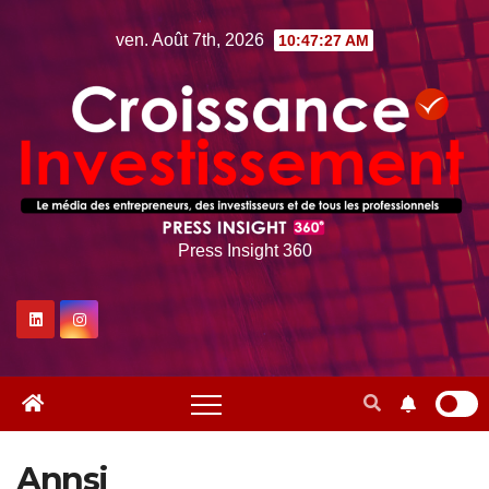
Skip
ven. Août 7th, 2026
10:47:27 AM
to
content
Press Insight 360
Annsi