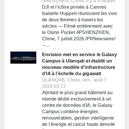
SHENZHEN, Chine, il y a 4 heures
DJI et l'icône primée à Cannes
Isabelle Huppert réunissent les voix
de deux femmes à travers les
siècles — Filmé entièrement avec
le Osmo Pocket 4PSHENZHEN,
Chine, 7 juillet 2026 /PRNewswire/
--…
Envision met en service le Galaxy
Campus à Ulanqab et établit un
nouveau modèle d'infrastructure
d'IA à l'échelle du gigawatt
ULANQAB, Chine, ven., août 7
2026 03:13
Abritant le plus grand bâtiment au
monde dédié exclusivement à un
centre de données d'IA, le Galaxy
Campus combine énergies
renouvelables, gestion intelligente
de l'énergie et calcul haute densité