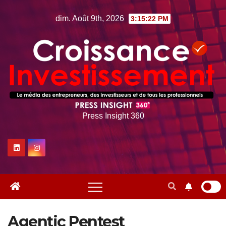
Skip
dim. Août 9th, 2026
3:15:23 PM
to
content
Press Insight 360
Agentic Pentest