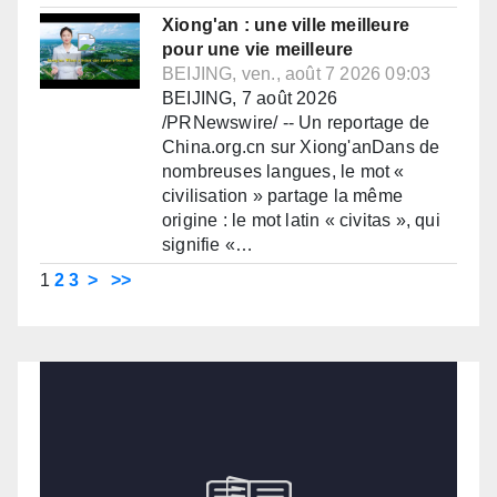
Xiong'an : une ville meilleure
pour une vie meilleure
BEIJING, ven., août 7 2026 09:03
BEIJING, 7 août 2026
/PRNewswire/ -- Un reportage de
China.org.cn sur Xiong'anDans de
nombreuses langues, le mot «
civilisation » partage la même
origine : le mot latin « civitas », qui
signifie «…
1
2
3
>
>>