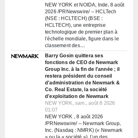
NEW YORK et NOIDA, Inde, 8 août
2026 /PRNewswire/ -- HCLTech
(NSE : HCLTECH) (BSE :
HCLTECH), une entreprise
technologique de premier plan à
l'échelle mondiale, figure dans le
classement des…
Barry Gosin quittera ses
fonctions de CEO de Newmark
Group Inc. à la fin de l'année ; il
restera président du conseil
d'administration de Newmark &
Co. Real Estate, la société
d'exploitation de Newmark
NEW YORK, sam., août 8 2026
01:07
NEW YORK , 8 août 2026
/PRNewswire/ -- Newmark Group,
Inc. (Nasdaq : NMRK) (« Newmark
» ou la « société »), l'un des