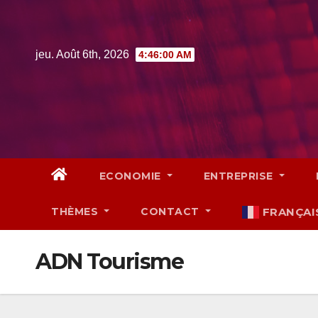
Skip
to
content
jeu. Août 6th, 2026
4:46:01 AM
ECONOMIE
ENTREPRISE
THÈMES
CONTACT
FRANÇAI
ADN Tourisme