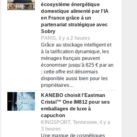
écosystème énergétique
domestique alimenté par l'IA
en France grâce à un
partenariat stratégique avec
Sobry
PARIS, il y a 2 heures
Grâce au stockage intelligent et
à la tarification dynamique, les
ménages français peuvent
économiser jusqu'à 625 € par an
; cette offre est désormais
disponible aussi bien pour les
propriétaires…
KANEBO choisit l'Eastman
Cristal™ One IM812 pour ses
emballages de luxe à
capuchon
KINGSPORT, Tennessee, il y a
3 heures
Une marque de cosmétiques