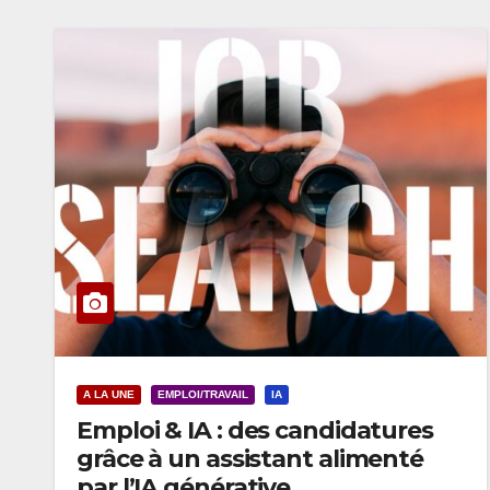
A LA UNE
EMPLOI/TRAVAIL
IA
Emploi & IA : des candidatures
grâce à un assistant alimenté
par l’IA générative