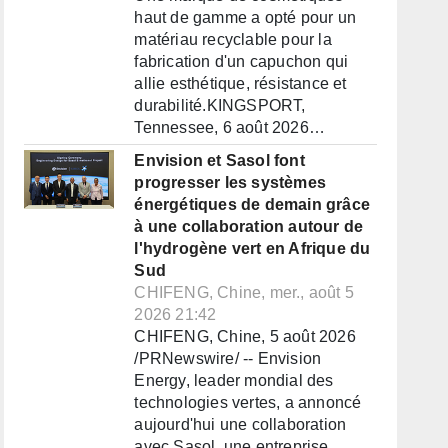
haut de gamme a opté pour un
matériau recyclable pour la
fabrication d'un capuchon qui
allie esthétique, résistance et
durabilité.KINGSPORT,
Tennessee, 6 août 2026…
Envision et Sasol font
progresser les systèmes
énergétiques de demain grâce
à une collaboration autour de
l'hydrogène vert en Afrique du
Sud
CHIFENG, Chine, mer., août 5
2026 21:42
CHIFENG, Chine, 5 août 2026
/PRNewswire/ -- Envision
Energy, leader mondial des
technologies vertes, a annoncé
aujourd'hui une collaboration
avec Sasol, une entreprise