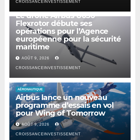
CROISSANCEINVESTISSEMENT
DRONE
Le drone Airbus U030
Flexrotor débute ses
opérations pour l’Agence
européenne pour la sécurité
maritime
AOÛT 9, 2026
CROISSANCEINVESTISSEMENT
AÉRONAUTIQUE
Airbus lance un nouveau
programme d’essais en vol
pour Wing of Tomorrow
AOÛT 9, 2026
CROISSANCEINVESTISSEMENT