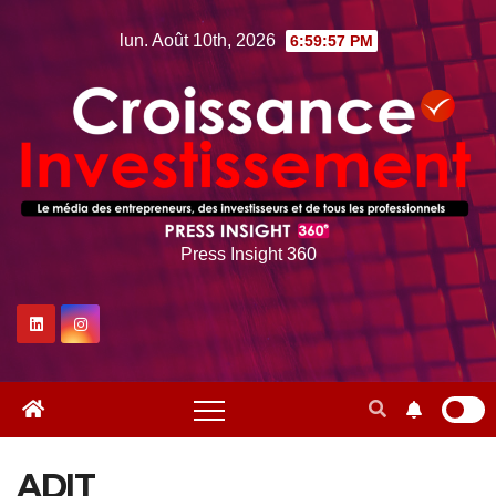
Skip
lun. Août 10th, 2026
6:59:58 PM
to
content
Press Insight 360
ADIT