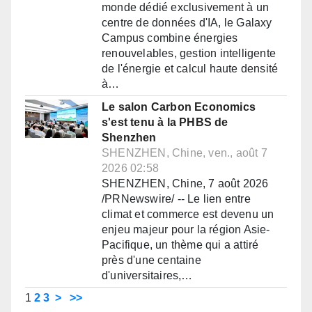
monde dédié exclusivement à un
centre de données d'IA, le Galaxy
Campus combine énergies
renouvelables, gestion intelligente
de l'énergie et calcul haute densité
à…
Le salon Carbon Economics
s'est tenu à la PHBS de
Shenzhen
SHENZHEN, Chine, ven., août 7
2026 02:58
SHENZHEN, Chine, 7 août 2026
/PRNewswire/ -- Le lien entre
climat et commerce est devenu un
enjeu majeur pour la région Asie-
Pacifique, un thème qui a attiré
près d'une centaine
d'universitaires,…
1
2
3
>
>>