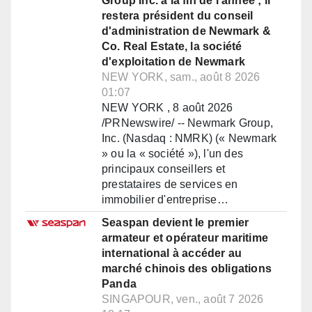
Group Inc. à la fin de l'année ; il
restera président du conseil
d'administration de Newmark &
Co. Real Estate, la société
d'exploitation de Newmark
NEW YORK, sam., août 8 2026
01:07
NEW YORK , 8 août 2026
/PRNewswire/ -- Newmark Group,
Inc. (Nasdaq : NMRK) (« Newmark
» ou la « société »), l'un des
principaux conseillers et
prestataires de services en
immobilier d'entreprise…
Seaspan devient le premier
armateur et opérateur maritime
international à accéder au
marché chinois des obligations
Panda
SINGAPOUR, ven., août 7 2026