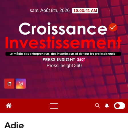
Skip
sam. Août 8th, 2026
10:03:42 AM
to
content
Press Insight 360
Adie