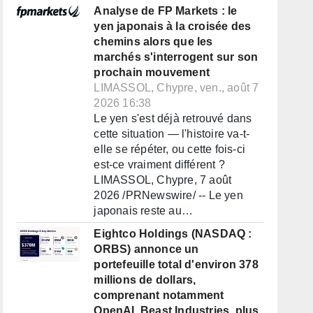
Analyse de FP Markets : le
yen japonais à la croisée des
chemins alors que les
marchés s'interrogent sur son
prochain mouvement
LIMASSOL, Chypre, ven., août 7
2026 16:38
Le yen s'est déjà retrouvé dans
cette situation — l'histoire va-t-
elle se répéter, ou cette fois-ci
est-ce vraiment différent ?
LIMASSOL, Chypre, 7 août
2026 /PRNewswire/ -- Le yen
japonais reste au…
Eightco Holdings (NASDAQ :
ORBS) annonce un
portefeuille total d'environ 378
millions de dollars,
comprenant notamment
OpenAI, Beast Industries, plus