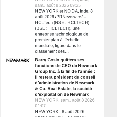
sam., août 8 2026 09:25
NEW YORK et NOIDA, Inde, 8
août 2026 /PRNewswire/ --
HCLTech (NSE : HCLTECH)
(BSE : HCLTECH), une
entreprise technologique de
premier plan à l'échelle
mondiale, figure dans le
classement des…
Barry Gosin quittera ses
fonctions de CEO de Newmark
Group Inc. à la fin de l'année ;
il restera président du conseil
d'administration de Newmark
& Co. Real Estate, la société
d'exploitation de Newmark
NEW YORK, sam., août 8 2026
01:07
NEW YORK , 8 août 2026