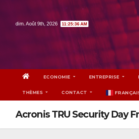
Skip
to
content
dim. Août 9th, 2026
11:25:37 AM
ECONOMIE
ENTREPRISE
THÈMES
CONTACT
FRANÇAI
Acronis TRU Security Day F