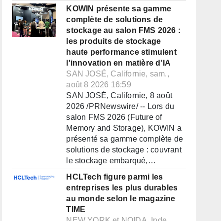
KOWIN présente sa gamme
complète de solutions de
stockage au salon FMS 2026 :
les produits de stockage
haute performance stimulent
l'innovation en matière d'IA
SAN JOSÉ, Californie, sam.,
août 8 2026 16:59
SAN JOSÉ, Californie, 8 août
2026 /PRNewswire/ -- Lors du
salon FMS 2026 (Future of
Memory and Storage), KOWIN a
présenté sa gamme complète de
solutions de stockage : couvrant
le stockage embarqué,…
HCLTech figure parmi les
entreprises les plus durables
au monde selon le magazine
TIME
NEW YORK et NOIDA, Inde,