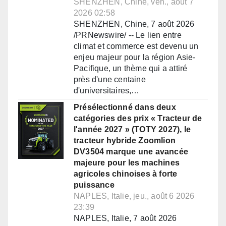
SHENZHEN, Chine, ven., août 7
2026 02:58
SHENZHEN, Chine, 7 août 2026
/PRNewswire/ -- Le lien entre
climat et commerce est devenu un
enjeu majeur pour la région Asie-
Pacifique, un thème qui a attiré
près d'une centaine
d'universitaires,…
Présélectionné dans deux
catégories des prix « Tracteur de
l'année 2027 » (TOTY 2027), le
tracteur hybride Zoomlion
DV3504 marque une avancée
majeure pour les machines
agricoles chinoises à forte
puissance
NAPLES, Italie, jeu., août 6 2026
23:39
NAPLES, Italie, 7 août 2026