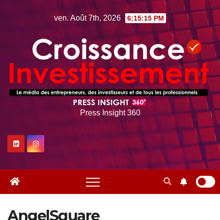
Skip
ven. Août 7th, 2026
6:15:16 PM
to
content
Press Insight 360
AngelSquare