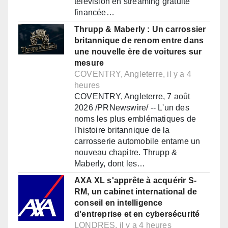
télévision en streaming gratuite
financée…
Thrupp & Maberly : Un carrossier
britannique de renom entre dans
une nouvelle ère de voitures sur
mesure
COVENTRY, Angleterre, il y a 4
heures
COVENTRY, Angleterre, 7 août
2026 /PRNewswire/ -- L'un des
noms les plus emblématiques de
l'histoire britannique de la
carrosserie automobile entame un
nouveau chapitre. Thrupp &
Maberly, dont les…
AXA XL s'apprête à acquérir S-
RM, un cabinet international de
conseil en intelligence
d'entreprise et en cybersécurité
LONDRES, il y a 4 heures