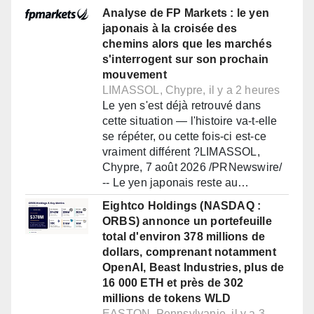
Analyse de FP Markets : le yen
japonais à la croisée des
chemins alors que les marchés
s'interrogent sur son prochain
mouvement
LIMASSOL, Chypre, il y a 2 heures
Le yen s'est déjà retrouvé dans
cette situation — l'histoire va-t-elle
se répéter, ou cette fois-ci est-ce
vraiment différent ?LIMASSOL,
Chypre, 7 août 2026 /PRNewswire/
-- Le yen japonais reste au…
Eightco Holdings (NASDAQ :
ORBS) annonce un portefeuille
total d'environ 378 millions de
dollars, comprenant notamment
OpenAI, Beast Industries, plus de
16 000 ETH et près de 302
millions de tokens WLD
EASTON, Pennsylvanie, il y a 3