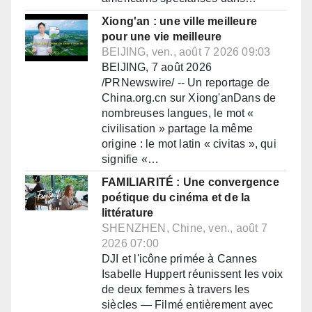
Xiong'an : une ville meilleure
pour une vie meilleure
BEIJING, ven., août 7 2026 09:03
BEIJING, 7 août 2026
/PRNewswire/ -- Un reportage de
China.org.cn sur Xiong'anDans de
nombreuses langues, le mot «
civilisation » partage la même
origine : le mot latin « civitas », qui
signifie «…
FAMILIARITÉ : Une convergence
poétique du cinéma et de la
littérature
SHENZHEN, Chine, ven., août 7
2026 07:00
DJI et l'icône primée à Cannes
Isabelle Huppert réunissent les voix
de deux femmes à travers les
siècles — Filmé entièrement avec