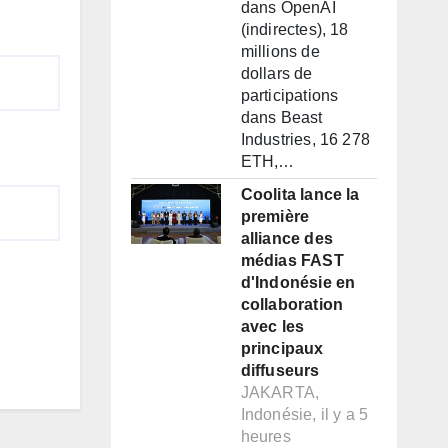
dans OpenAI
(indirectes), 18
millions de
dollars de
participations
dans Beast
Industries, 16 278
ETH,…
Coolita lance la
première
alliance des
médias FAST
d'Indonésie en
collaboration
avec les
principaux
diffuseurs
JAKARTA,
Indonésie, il y a 5
heures