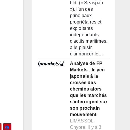
Ltd. (« Seaspan
»), l'un des
principaux
propriétaires et
exploitants
indépendants
d'actifs maritimes,
a le plaisir
d'annoncer le…
Analyse de FP
Markets : le yen
japonais à la
croisée des
chemins alors
que les marchés
s'interrogent sur
son prochain
mouvement
LIMASSOL,
Chypre, il y a 3