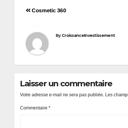
Navigation
Cosmetic 360
de
l’article
By
CroissanceInvestissement
Laisser un commentaire
Votre adresse e-mail ne sera pas publiée.
Les champs
Commentaire
*