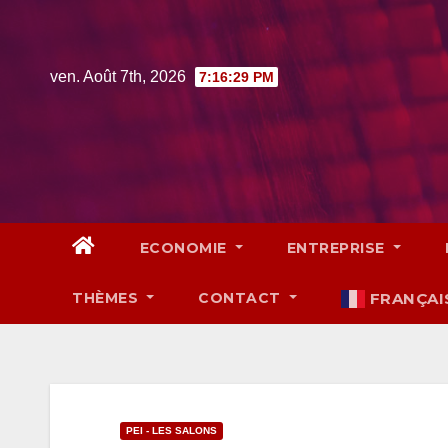
Skip
to
content
ven. Août 7th, 2026
7:16:30 PM
ECONOMIE
ENTREPRISE
THÈMES
CONTACT
FRANÇAI
PEI - LES SALONS