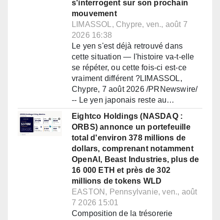
s'interrogent sur son prochain
mouvement
LIMASSOL, Chypre, ven., août 7
2026 16:38
Le yen s'est déjà retrouvé dans
cette situation — l'histoire va-t-elle
se répéter, ou cette fois-ci est-ce
vraiment différent ?LIMASSOL,
Chypre, 7 août 2026 /PRNewswire/
-- Le yen japonais reste au…
Eightco Holdings (NASDAQ :
ORBS) annonce un portefeuille
total d'environ 378 millions de
dollars, comprenant notamment
OpenAI, Beast Industries, plus de
16 000 ETH et près de 302
millions de tokens WLD
EASTON, Pennsylvanie, ven., août
7 2026 15:01
Composition de la trésorerie