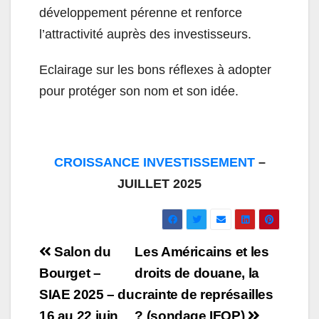
développement pérenne et renforce
l’attractivité auprès des investisseurs.
Eclairage sur les bons réflexes à adopter
pour protéger son nom et son idée.
CROISSANCE INVESTISSEMENT
–
JUILLET 2025
Navigation
Salon du
Les Américains et les
de
Bourget –
droits de douane, la
SIAE 2025 – du
crainte de représailles
l’article
16 au 22 juin
? (sondage IFOP)