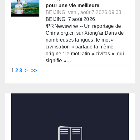
pour une vie meilleure
BEIJING, ven., août 7 2026 09:03
BEIJING, 7 août 2026
/PRNewswire/ -- Un reportage de
China.org.cn sur Xiong'anDans de
nombreuses langues, le mot «
civilisation » partage la même
origine : le mot latin « civitas », qui
signifie «…
1
2
3
>
>>