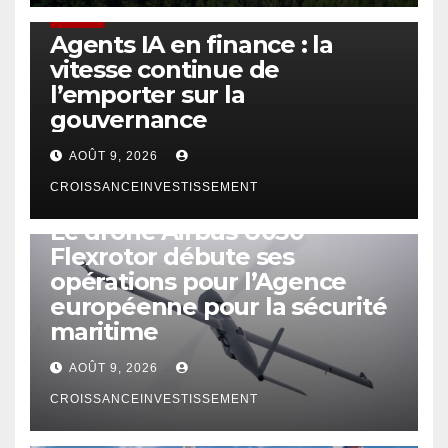
FINTECH
Agents IA en finance : la
vitesse continue de
l’emporter sur la
gouvernance
AOÛT 9, 2026
CROISSANCEINVESTISSEMENT
DRONE
Le drone Airbus U030
Flexrotor débute ses
opérations pour l’Agence
européenne pour la sécurité
maritime
AOÛT 9, 2026
CROISSANCEINVESTISSEMENT