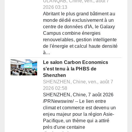
ULANQAB, Chine, ven., août 7
2026 03:13
Abritant le plus grand bâtiment au
monde dédié exclusivement à un
centre de données d'IA, le Galaxy
Campus combine énergies
renouvelables, gestion intelligente
de l'énergie et calcul haute densité
à…
Le salon Carbon Economics
s'est tenu à la PHBS de
Shenzhen
SHENZHEN, Chine, ven., août 7
2026 02:58
SHENZHEN, Chine, 7 août 2026
/PRNewswire/ -- Le lien entre
climat et commerce est devenu un
enjeu majeur pour la région Asie-
Pacifique, un thème qui a attiré
près d'une centaine