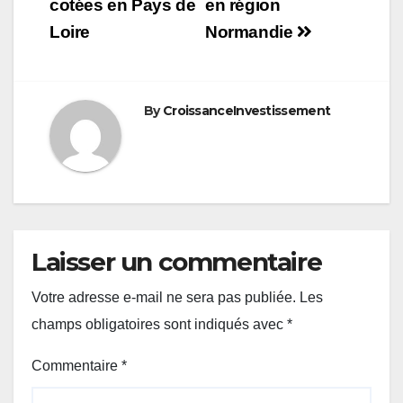
de
cotées en Pays de
en région
Loire
Normandie
l’article
By
CroissanceInvestissement
Laisser un commentaire
Votre adresse e-mail ne sera pas publiée.
Les
champs obligatoires sont indiqués avec
*
Commentaire
*