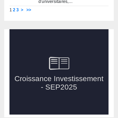
d'universitaires,…
1
2
3
>
>>