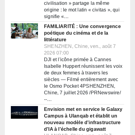
civilisation » partage la même
origine : le mot latin « civitas », qui
signifie «…
FAMILIARITÉ : Une convergence
poétique du cinéma et de la
littérature
SHENZHEN, Chine, ven., août 7
2026 07:00
DJI et l'icône primée à Cannes
Isabelle Huppert réunissent les voix
de deux femmes à travers les
siècles — Filmé entièrement avec
le Osmo Pocket 4PSHENZHEN,
Chine, 7 juillet 2026 /PRNewswire/
--…
Envision met en service le Galaxy
Campus à Ulanqab et établit un
nouveau modèle d'infrastructure
d'IA à l'échelle du gigawatt