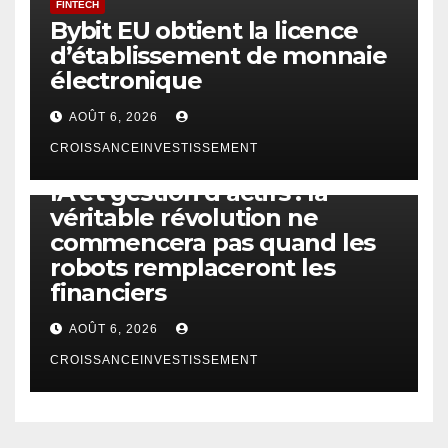
FINTECH
Bybit EU obtient la licence
d’établissement de monnaie
électronique
AOÛT 6, 2026
CROISSANCEINVESTISSEMENT
IA
TECHNOLOGIE
IA et gestion d’actifs : la
véritable révolution ne
commencera pas quand les
robots remplaceront les
financiers
AOÛT 6, 2026
CROISSANCEINVESTISSEMENT