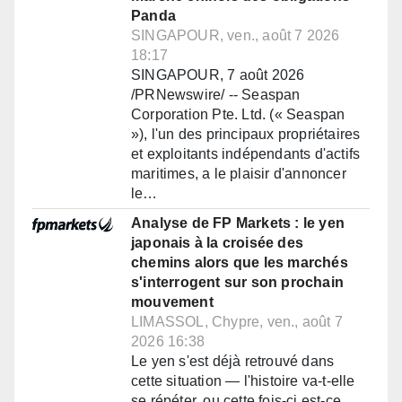
Panda
SINGAPOUR, ven., août 7 2026
18:17
SINGAPOUR, 7 août 2026
/PRNewswire/ -- Seaspan
Corporation Pte. Ltd. (« Seaspan
»), l'un des principaux propriétaires
et exploitants indépendants d'actifs
maritimes, a le plaisir d'annoncer
le…
Analyse de FP Markets : le yen
japonais à la croisée des
chemins alors que les marchés
s'interrogent sur son prochain
mouvement
LIMASSOL, Chypre, ven., août 7
2026 16:38
Le yen s'est déjà retrouvé dans
cette situation — l'histoire va-t-elle
se répéter, ou cette fois-ci est-ce