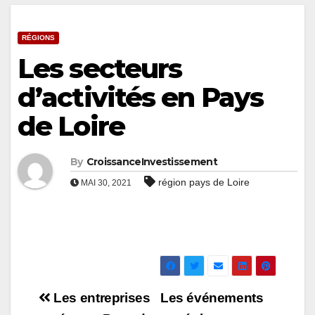
RÉGIONS
Les secteurs
d’activités en Pays
de Loire
By
CroissanceInvestissement
région pays de Loire
MAI 30, 2021
Navigation
Les entreprises
Les événements