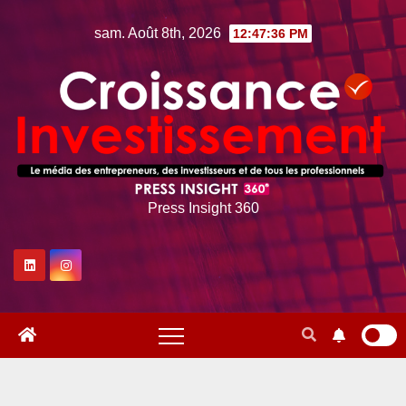
Skip
sam. Août 8th, 2026
12:47:37 PM
to
content
Press Insight 360