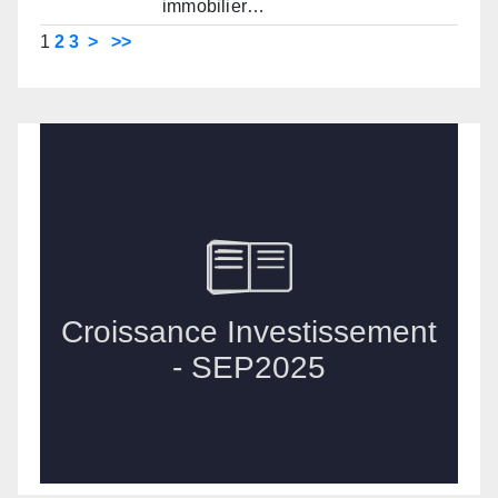
immobilier…
1
2
3
>
>>