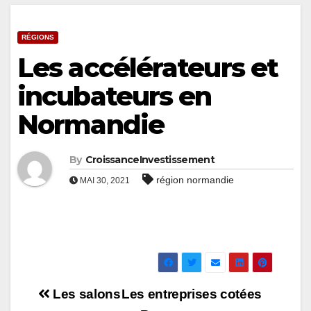
RÉGIONS
Les accélérateurs et
incubateurs en
Normandie
By
CroissanceInvestissement
région normandie
MAI 30, 2021
Navigation
Les salons
Les entreprises cotées