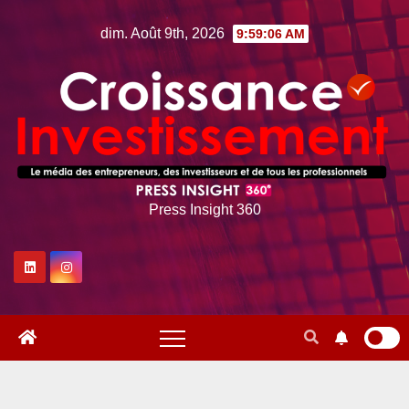
Skip
dim. Août 9th, 2026
9:59:07 AM
to
content
Press Insight 360