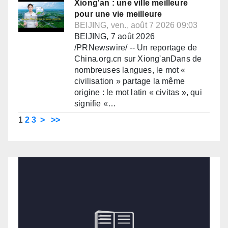
Xiong'an : une ville meilleure
pour une vie meilleure
BEIJING, ven., août 7 2026 09:03
BEIJING, 7 août 2026
/PRNewswire/ -- Un reportage de
China.org.cn sur Xiong'anDans de
nombreuses langues, le mot «
civilisation » partage la même
origine : le mot latin « civitas », qui
signifie «…
1
2
3
>
>>