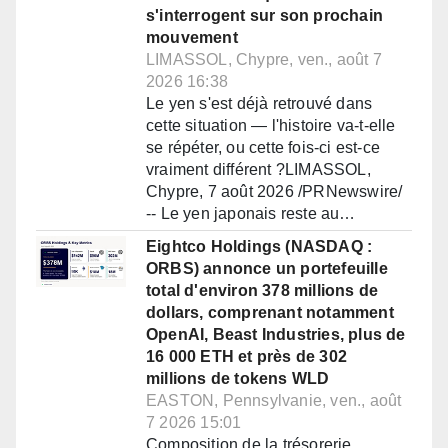
s'interrogent sur son prochain
mouvement
LIMASSOL, Chypre, ven., août 7
2026 16:38
Le yen s'est déjà retrouvé dans
cette situation — l'histoire va-t-elle
se répéter, ou cette fois-ci est-ce
vraiment différent ?LIMASSOL,
Chypre, 7 août 2026 /PRNewswire/
-- Le yen japonais reste au…
Eightco Holdings (NASDAQ :
ORBS) annonce un portefeuille
total d'environ 378 millions de
dollars, comprenant notamment
OpenAI, Beast Industries, plus de
16 000 ETH et près de 302
millions de tokens WLD
EASTON, Pennsylvanie, ven., août
7 2026 15:01
Composition de la trésorerie