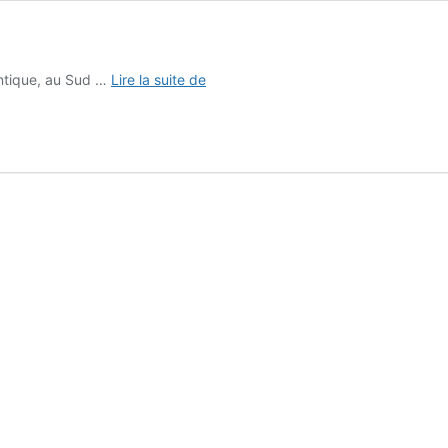
Économie
antique, au Sud …
Lire la suite de
de
la
Vendée